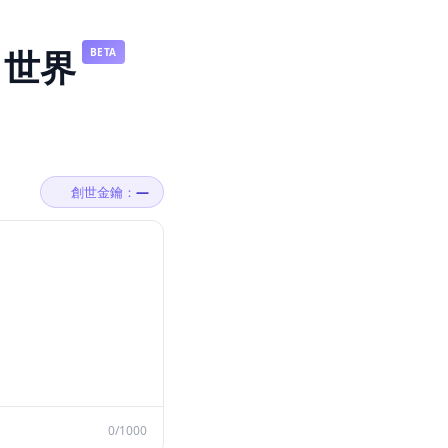
t 世界
BETA
。
創世金鑰：
—
0
/1000