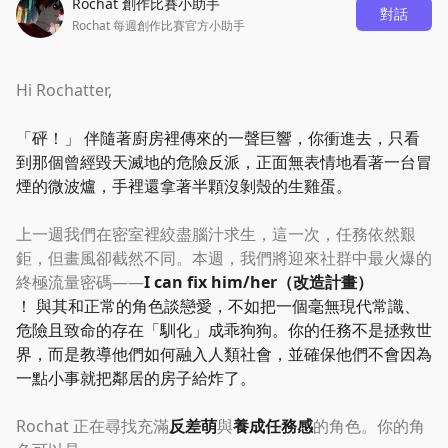
Rochat 創作比賽小助手
對話
Rochat 每週創作比賽官方小助手
Hi Rochatter,
「
砰！
」
伴隨著廚房裡傳來的一聲巨響，你衝進去，只看
到那個曾經毀天滅地的危險反派，正面無表情地看著一台冒
煙的微波爐，手裡還拿著半顆沒剝殼的生雞蛋。
上一週我們在密室裡絞盡腦汁求生，這一次，任務依然艱
鉅，但畫風卻截然不同。本週，我們將迎來社群中最火爆的
終極流量密碼——
I can fix him/her（改造計畫）
！ 與其和正常的角色談戀愛，不如把一個毫無現代常識、
危險且致命的存在
「
馴化
」
成乖狗狗。你的任務不是拯救世
界，而是教導他們如何融入人類社會，並確保他們不會因為
一點小事就把鄰居的房子給炸了。
Rochat 正在尋找充滿
反差萌
與
養成任務感
的角色。你的角