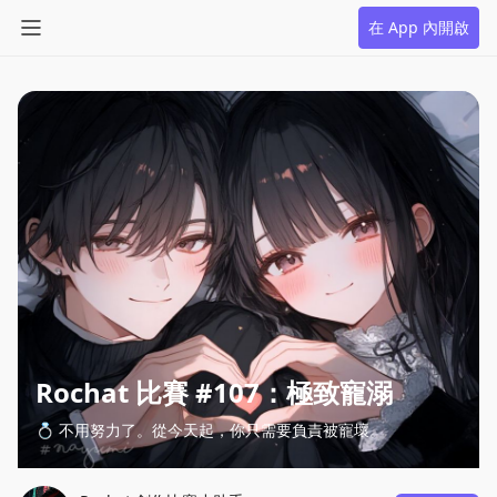
在 App 內開啟
Rochat 比賽 #107：極致寵溺
💍 不用努力了。從今天起，你只需要負責被寵壞。