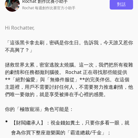
Rochat 創作比賽小助手
對話
Rochat 每週創作比賽官方小助手
Hi Rochatter,
「
這張黑卡拿去刷，密碼是你生日。告訴我，今天誰又惹你
不高興了？
」
拯救世界太累，密室逃脫太燒腦。這一次，我們把所有複雜
的劇情和任務都拋到腦後。 Rochat 正在尋找那些能提供
**
「
絕對偏愛
」
與
「
無條件服從
」
**的完美伴侶。在這個
主題裡，用戶不需要討好任何人，不需要努力推進劇情，他
們唯一要做的，就是享受被捧在手心裡的感覺。
你的
「
極致寵溺
」
角色可能是：
【財閥繼承人】：視金錢如糞土，只要你多看一眼，就
會為你買下整座遊樂園的
「
霸道總裁/千金
」
；