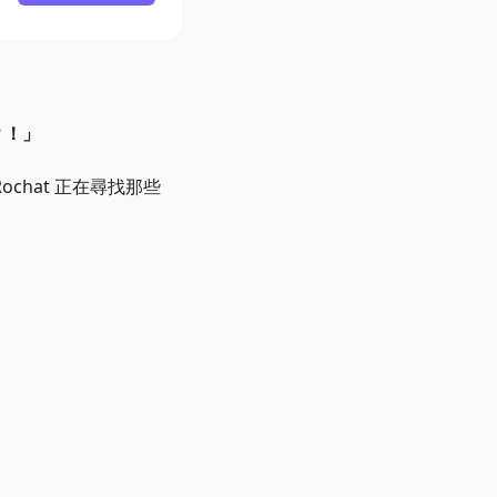
？！
」
Rochat 正在尋找那些