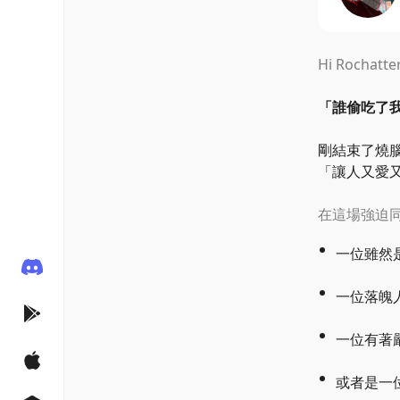
Hi Rochatter
「
誰偷吃了
剛結束了燒
「
讓人又愛
在這場強迫
一位雖然
一位落魄
一位有著
或者是一