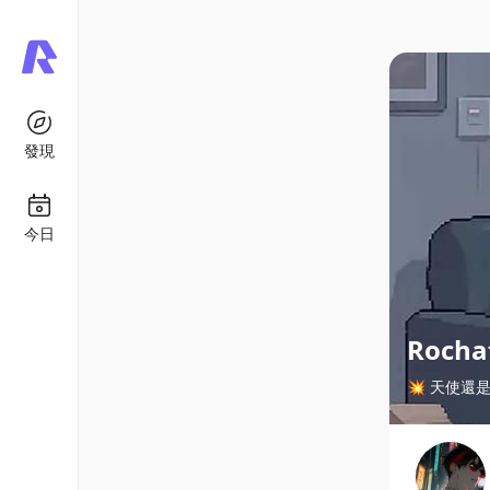
發現
今日
Roch
💥 天使