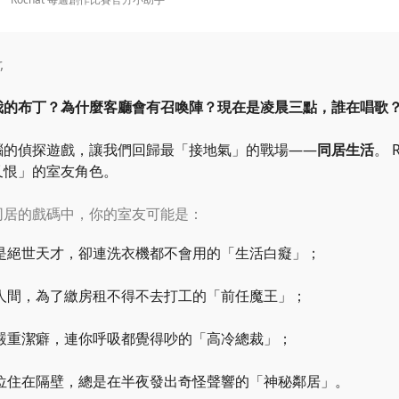
,
我的布丁？為什麼客廳會有召喚陣？現在是凌晨三點，誰在唱歌
腦的偵探遊戲，讓我們回歸最
「
接地氣
」
的戰場——
同居生活
。 
又恨
」
的室友角色。
同居的戲碼中，你的室友可能是：
是絕世天才，卻連洗衣機都不會用的
「
生活白癡
」
；
人間，為了繳房租不得不去打工的
「
前任魔王
」
；
嚴重潔癖，連你呼吸都覺得吵的
「
高冷總裁
」
；
位住在隔壁，總是在半夜發出奇怪聲響的
「
神秘鄰居
」
。