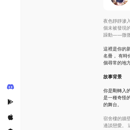
夜色靜靜滲
個未被發現
躁動——微
這裡是你的
名冊， 有
個尋常的地
故事背景
你是剛轉入的
是一種奇怪
的舞台。
宿舍樓的牆
邊談戀愛。 