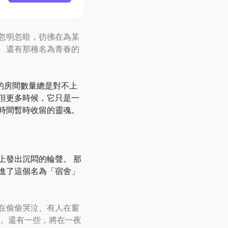
燈忽明忽暗，彷彿在為某
、 還有那種名為青春的
的房間數量總是對不上
 但更多時候，它只是一
被時間暫時收留的靈魂。
上發出沉悶的輪聲。 那
進了這個名為
「
宿舍
」
人在偷偷哭泣、有人在窗
， 還有一些，將在一夜