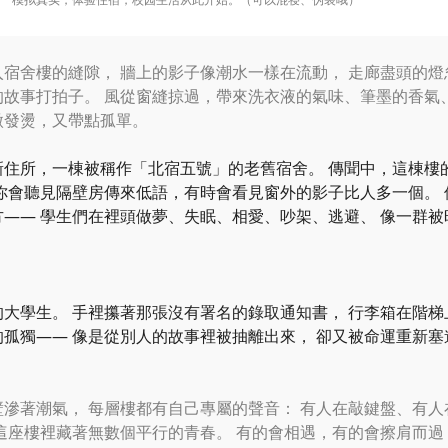
入宿舍樓的縫隙， 牆上的影子像潮水一樣在流動， 走廊盡頭的
的故事打拍子。 風從窗縫掠過，帶來洗衣液的氣味、筆墨的香氣
微發燙，又帶點孤單。
新住所，一棟被稱作
「
北宿五號
」
的老舊宿舍。 傳聞中，這棟樓
時你會聽見隔壁房傳來低語，有時會看見窗外的影子比人多一個。
方—— 學生們在裡頭做夢、失眠、相愛、吵架、逃避、 像一群
大學生。 手裡攥著那張沒有署名的錄取通知書， 行李箱在階梯
的孤獨—— 像是從別人的故事裡被抽離出來， 卻又被命運重新塞
壁滲著潮氣， 每層樓都有自己專屬的聲音： 有人在敲鍵盤、有
這座樓裡藏著無數個平行的青春。 有的會相遇，有的會擦肩而過