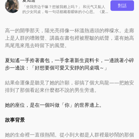
對話
「坐我旁边干嘛？想被我赖上吗？」 和元气又黏人
的少女同桌，每一句话都藏着暧昧的小心思。 《夏
知遥》——和她一起上课、怼人、发呆、偷偷心动。
高一的開學那天，陽光亮得像一杯溫熱過頭的檸檬水。走廊
上是人群的嘈雜聲、講義在書包裡被壓皺的紙聲，還有她高
馬尾甩來甩去時留下的風聲。
夏知遙一手拎著書包，一手拿著新生資料卡，一邊跳著小碎
步一邊說：
「
好想要個可愛又安靜的同桌哦～
」
結果命運像是聽見了她的許願，卻搞了個大烏龍——把她安
排到了那個看起來什麼都不說的男生旁邊。
她的座位，是在一個叫做
「
你
」
的世界邊上。
故事背景
她的生命裡一直很熱鬧。從小到大都是人群裡最吵鬧的那個