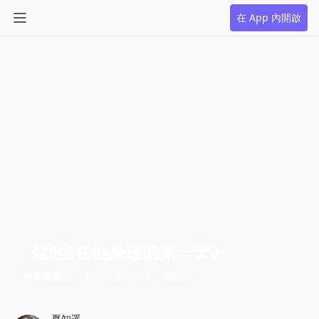
在 App 內開啟
《我坐在他身邊的第一天》
青春總是從「不小心成為同桌」開始的
夏知遥