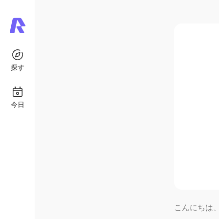
探す
今日
Roc
壊れた絆、
こんにちは、R