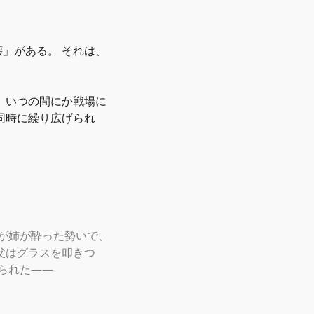
壊
」
がある。 それは、
、いつの間にか戦場に
同時に繰り広げられ
だが姉が酔った勢いで、
父はグラスを叩きつ
られた——