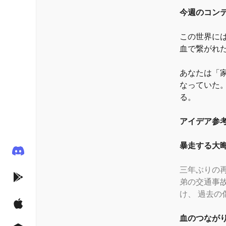
今週のコン
この世界に
血で繋がれ
あなたは
「
なっていた
る。
アイデア参
暴走する大
三年ぶりの
弟の交通事
け、 過去
血のつなが