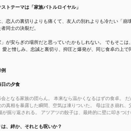
テストテーマは
「
家族バトルロイヤル
」
は、恋人の裏切りよりも痛くて、友人の別れよりも冷たい
「
崩
た者同士の決裂だ。
家
」
が安らぎの場所だと思っていたかもしれない。 でもそこは
。 愛と憎しみ、忠誠と裏切り、抑圧と爆発が、同じ食卓の上で
考例
晦日の夕食
再会となる家族の団らん。 本来なら温かくなるはずの食卓。 
故の真相を暴露した瞬間、空気は凍りついた。 母は泣き崩れ、
の傷が掘り返される。 アツアツの餃子は、最終的に壁に叩きつけ
りは、絆か、それとも呪いか？