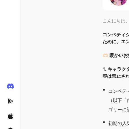
こんにちは、R
コンペティシ
ために、エ
🫶🏻 暖かい
1. キャラ
容は禁止さ
コンペテ
（以下
「
ゴリーに
初期の人