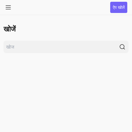
ऐप खोलें
खोजें