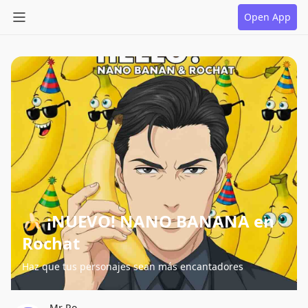
Open App
🍌 ¡NUEVO! NANO BANANA en
Rochat
Haz que tus personajes sean más encantadores
Mr Ro