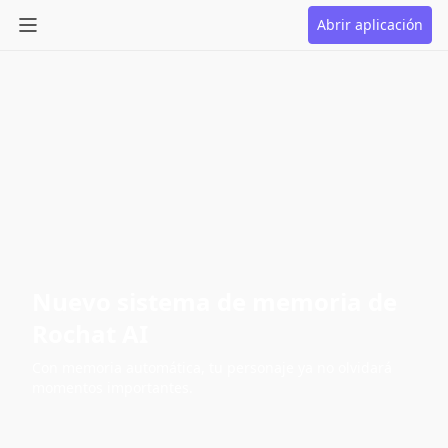
Abrir aplicación
Nuevo sistema de memoria de
Rochat AI
Con memoria automática, tu personaje ya no olvidará
momentos importantes.